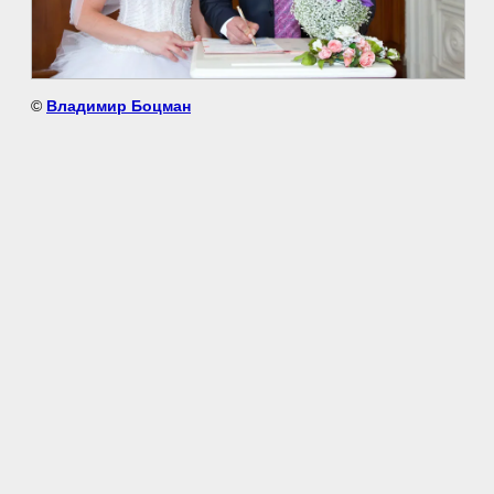
©
Владимир Боцман